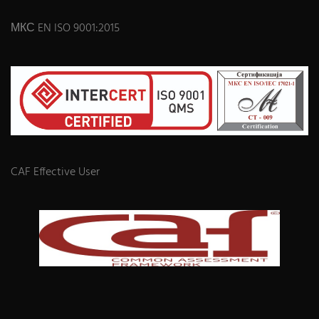
МКС EN ISO 9001:2015
CAF Effective User