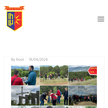
By
Root
18/04/2024