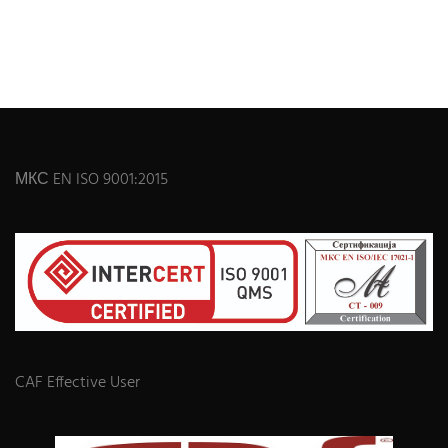
МКС EN ISO 9001:2015
CAF Effective User