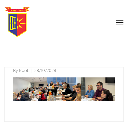
By
Root
28/10/2024