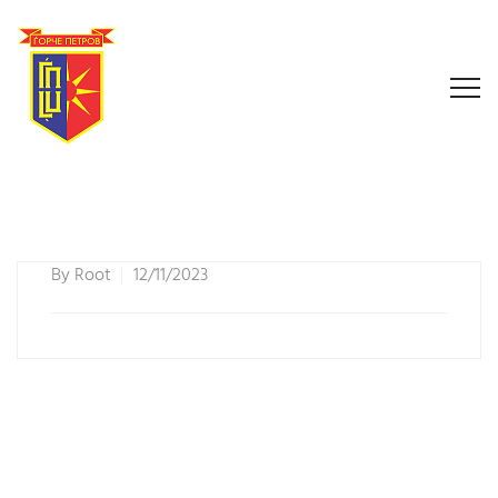
By
Root
12/11/2023