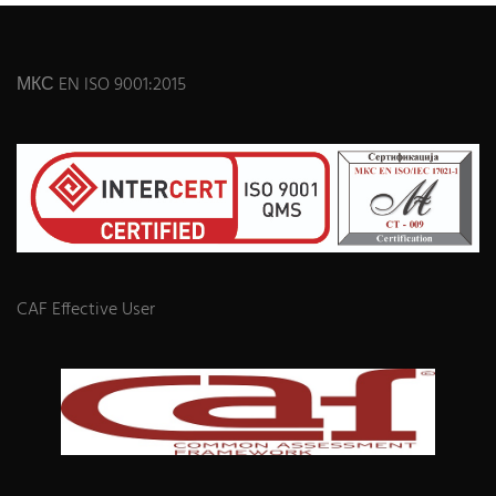
МКС EN ISO 9001:2015
CAF Effective User