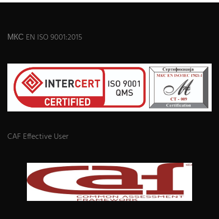
МКС EN ISO 9001:2015
CAF Effective User