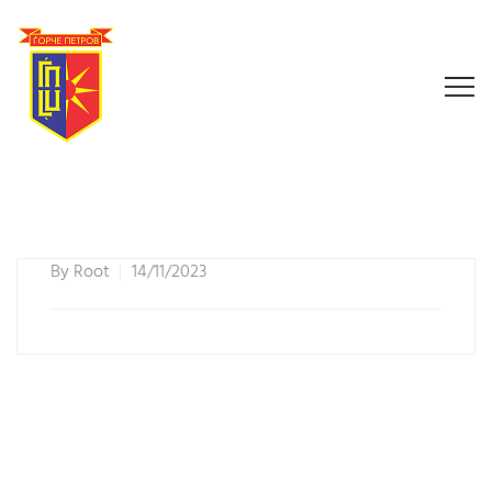
By
Root
14/11/2023