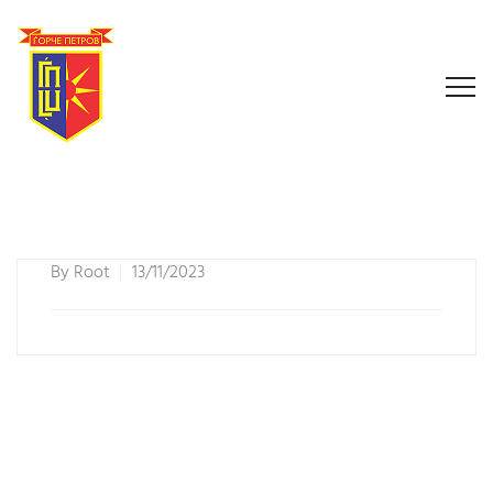
By
Root
13/11/2023