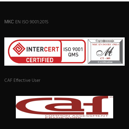
МКС EN ISO 9001:2015
CAF Effective User