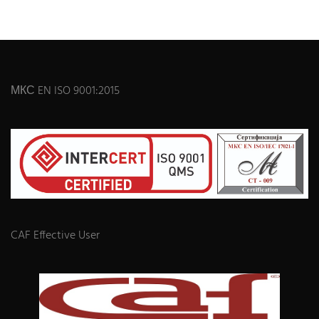
МКС EN ISO 9001:2015
CAF Effective User