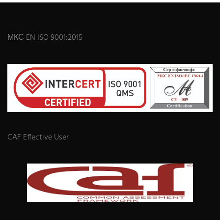
МКС EN ISO 9001:2015
CAF Effective User