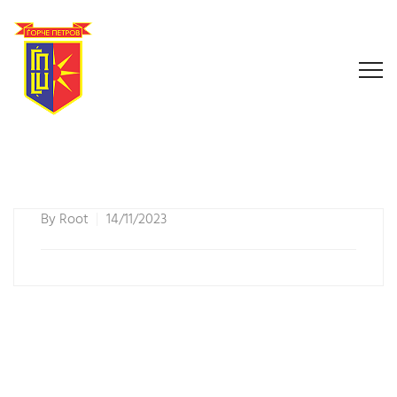
By
Root
14/11/2023