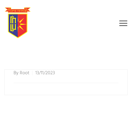
By
Root
13/11/2023