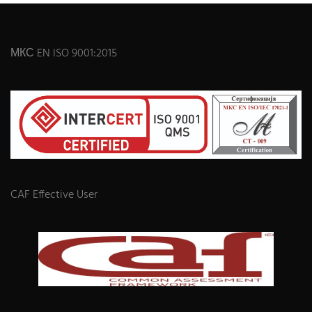
МКС EN ISO 9001:2015
CAF Effective User