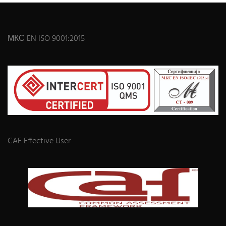
МКС EN ISO 9001:2015
CAF Effective User