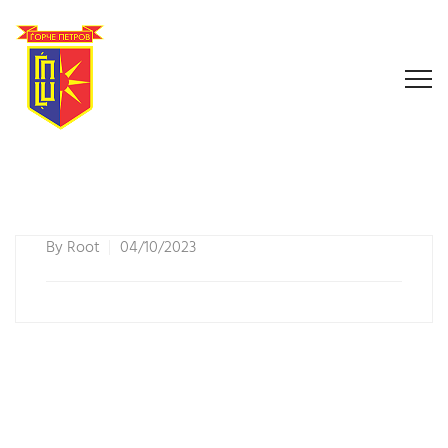
By
Root
04/10/2023