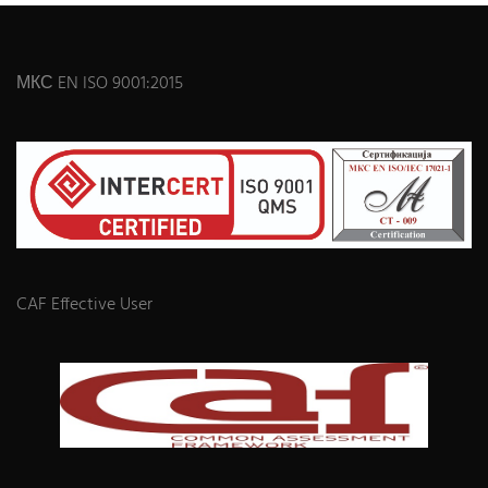
МКС EN ISO 9001:2015
CAF Effective User