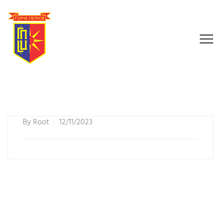
By
Root
12/11/2023