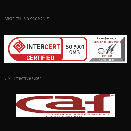
МКС EN ISO 9001:2015
CAF Effective User