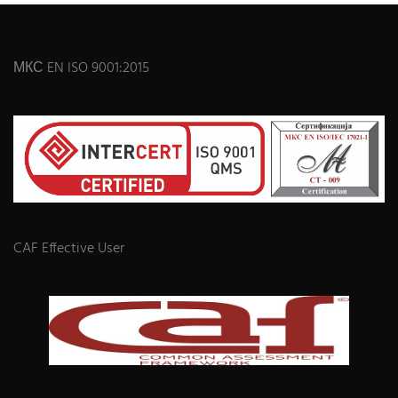
МКС EN ISO 9001:2015
CAF Effective User