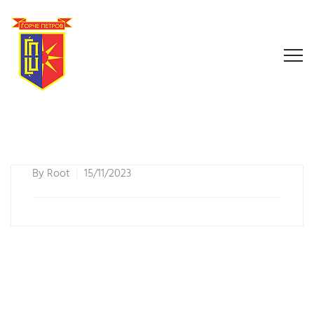
By
Root
15/11/2023