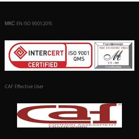
МКС EN ISO 9001:2015
CAF Effective User