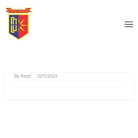
By
Root
13/11/2023