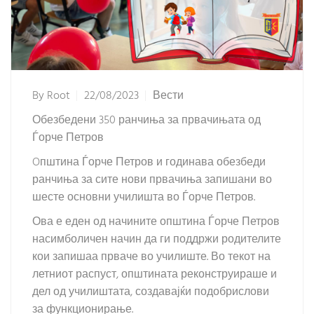
By
Root
22/08/2023
Вести
Обезбедени 350 ранчиња за првачињата од
Ѓорче Петров
Oпштина Ѓорче Петров и годинава обезбеди
ранчиња за сите нови првачиња запишани во
шесте основни училишта во Ѓорче Петров.
Ова е еден од начините општина Ѓорче Петров
насимболичен начин да ги поддржи родителите
кои запишаа прваче во училиште. Во текот на
летниот распуст, општината реконструираше и
дел од училиштата, создавајќи подобрислови
за функционирање.