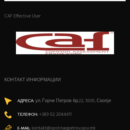
CAF Effective User
КОНТАКТ ИНФОРМАЦИИ
ул. Ѓорче Петров бр.22, 1000, Скопје
АДРЕСА:
+389 02 2044411
ТЕЛЕФОН:
kontakt@opstinagpetrov.gov.mk
E-MAIL: