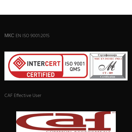
МКС EN ISO 9001:2015
CAF Effective User