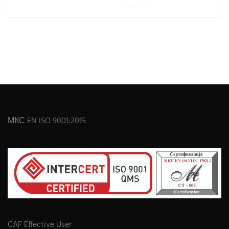
МКС EN ISO 9001:2015
CAF Effective User