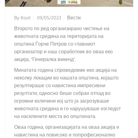
By
Root
09/05/2023
Вести
Второто по ред организирано чистење на
животната средина на територијата на
општина Ѓорче Петров со главниот
организатор и наш соработник во оваа еко
акција, “Генералка викенд”.
Минатата година спроведовме еко акција на
неколку локации во нашата општина, којашто
резултираше со навистина импресивни
резултати, односно беше собран отпад во
огромни количини кој што ја загрозуваше
животната средина и го нарушуваше изгледот
на населените места во општината.
Оваа година, организацијата на оваа акција е
навистина на повисоко и попрофесионално