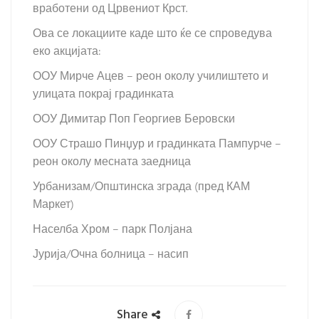
вработени од Црвениот Крст.
Ова се локациите каде што ќе се спроведува
еко акцијата:
ООУ Мирче Ацев – реон околу училиштето и
улицата покрај градинката
ООУ Димитар Поп Георгиев Беровски
ООУ Страшо Пинџур и градинката Пампурче –
реон околу месната заедница
Урбанизам/Општинска зграда (пред КАМ
Маркет)
Населба Хром – парк Полјана
Јурија/Очна болница – насип
Share