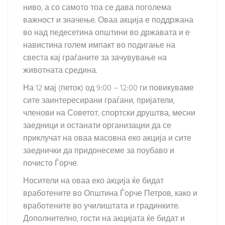
ниво, а со самото тоа се дава поголема
важност и значење. Оваа акција е поддржана
во над педесетина општини во државата и е
навистина голем импакт во подигање на
свеста кај граѓаните за зачувување на
животната средина.
На 12 мај (петок) од 9:00 – 12:00 ги повикуваме
сите заинтересирани граѓани, пријатели,
членови на Советот, спортски друштва, месни
заедници и останати организации да се
приклучат на оваа масовна еко акција и сите
заеднички да придонесеме за поубаво и
почисто Ѓорче.
Носители на оваа еко акција ќе бидат
вработените во Општина Ѓорче Петров, како и
вработените во училиштата и градинките.
Дополнително, гости на акцијата ќе бидат и