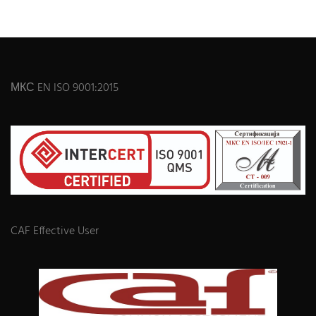
МКС EN ISO 9001:2015
CAF Effective User