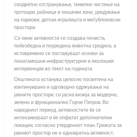
соодветно отстранување, темелно чистење на
тротоари, рабници и пешачки зони, уредување
на паркови, детски игралишта и меѓублоковски
простори.
Со овие активности се создава почиста,
побезбедна и поуредена животна средина, а
истовремено се поставуваат основи за
понатамошни инфраструктурни и еколошки
интервенции во текот на годината.
Општината останува целосно посветена на
континуирано и одговорно одржување на
јавните простори, со јасна визија за модерно,
зелено и функционално Ѓорче Петров. Во
наредниот период, активностите ќе се
интензивираат и ќе опфатат дополнителни
локации, согласно утврдениот план. Грижата за
јавниот простор не е еднократна активност,