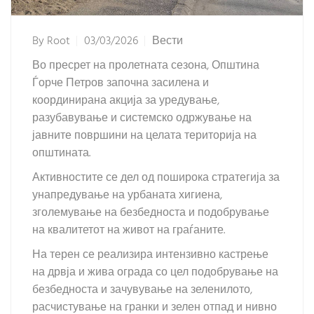
By
Root
03/03/2026
Вести
Во пресрет на пролетната сезона, Општина
Ѓорче Петров започна засилена и
координирана акција за уредување,
разубавување и системско одржување на
јавните површини на целата територија на
општината.
Активностите се дел од поширока стратегија за
унапредување на урбаната хигиена,
зголемување на безбедноста и подобрување
на квалитетот на живот на граѓаните.
На терен се реализира интензивно кастрење
на дрвја и жива ограда со цел подобрување на
безбедноста и зачувување на зеленилото,
расчистување на гранки и зелен отпад и нивно