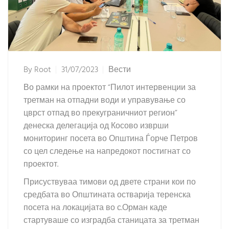
By
Root
31/07/2023
Вести
Во рамки на проектот “Пилот интервенции за
третман на отпадни води и управување со
цврст отпад во прекуграничниот регион”
денеска делегација од Косово изврши
мониторинг посета во Општина Ѓорче Петров
со цел следење на напредокот постигнат со
проектот.
Присуствуваа тимови од двете страни кои по
средбата во Општината остварија теренска
посета на локацијата во с.Орман каде
стартуваше со изградба станицата за третман