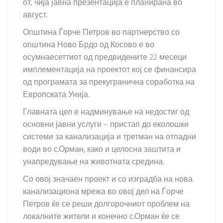
от, чија јавна презентација е планирана во
август.
Општина Ѓорче Петров во партнерство со
општина Ново Брдо од Косово е во
осумнаесеттиот од предвидените 22 месеци
имплементација на проектот кој се финансира
од програмата за прекугранична соработка на
Европската Унија.
Главната цел е надминување на недостиг од
основни јавни услуги – пристап до еколошки
системи за канализација и третман на отпадни
води во с.Орман, како и целосна заштита и
унапредување на животната средина.
Со овој значаен проект и со изградба на нова
канализациона мрежа во овој дел на Ѓорче
Петров ќе се реши долгорочниот проблем на
локалните жители и конечно с.Орман ќе се