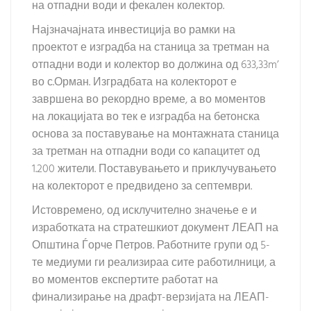
на отпадни води и фекален колектор.
Најзначајната инвестиција во рамки на
проектот е изградба на станица за третман на
отпадни води и колектор во должина од 633,33m’
во с.Орман. Изградбата на колекторот е
завршена во рекордно време, а во моментов
на локацијата во тек е изградба на бетонска
основа за поставување на монтажната станица
за третман на отпадни води со капацитет од
1.200 жители. Поставувањето и приклучувањето
на колекторот е предвидено за септември.
Истовремено, од исклучително значење е и
изработката на стратешкиот документ ЛЕАП на
Општина Ѓорче Петров. Работните групи од 5-
те медиуми ги реализираа сите работилници, а
во моментов експертите работат на
финализирање на драфт-верзијата на ЛЕАП-