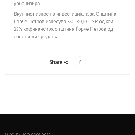
урбанизира.
Вкупниот износ на инвестицијата за Општина
Ѓорче Петров изнесува 330.180,10 ЕУР од кои
23% кофинансира општина Ѓорче Петров од
сопствени средства.
Share