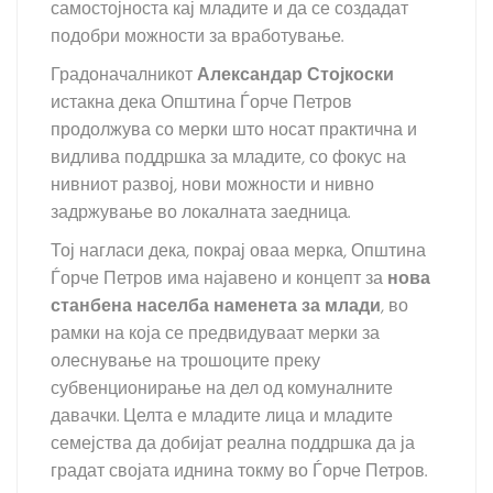
самостојноста кај младите и да се создадат
подобри можности за вработување.
Градоначалникот
Александар Стојкоски
истакна дека Општина Ѓорче Петров
продолжува со мерки што носат практична и
видлива поддршка за младите, со фокус на
нивниот развој, нови можности и нивно
задржување во локалната заедница.
Тој нагласи дека, покрај оваа мерка, Општина
Ѓорче Петров има најавено и концепт за
нова
станбена населба наменета за млади
, во
рамки на која се предвидуваат мерки за
олеснување на трошоците преку
субвенционирање на дел од комуналните
давачки. Целта е младите лица и младите
семејства да добијат реална поддршка да ја
градат својата иднина токму во Ѓорче Петров.