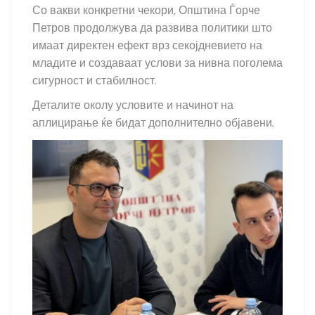
Со вакви конкретни чекори, Општина Ѓорче
Петров продолжува да развива политики што
имаат директен ефект врз секојдневието на
младите и создаваат услови за нивна поголема
сигурност и стабилност.
Деталите околу условите и начинот на
аплицирање ќе бидат дополнително објавени.