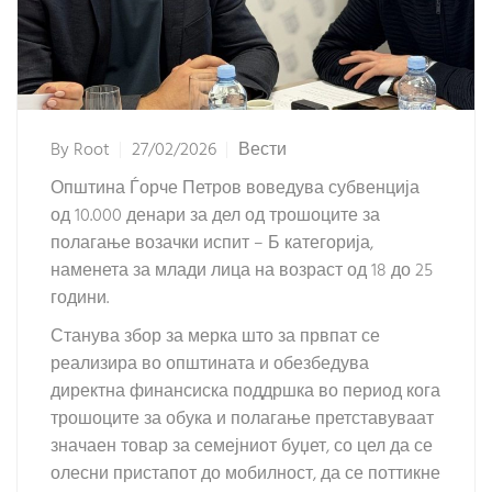
By
Root
27/02/2026
Вести
Општина Ѓорче Петров воведува субвенција
од 10.000 денари за дел од трошоците за
полагање возачки испит – Б категорија,
наменета за млади лица на возраст од 18 до 25
години.
Станува збор за мерка што за првпат се
реализира во општината и обезбедува
директна финансиска поддршка во период кога
трошоците за обука и полагање претставуваат
значаен товар за семејниот буџет, со цел да се
олесни пристапот до мобилност, да се поттикне