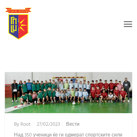
By
Root
27/02/2023
Вести
Над 350 ученици ќе ги одмерат спортските сили