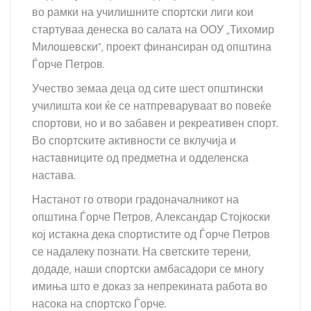
во рамки на училишните спортски лиги кои
стартуваа денеска во салата на ООУ „Тихомир
Милошевски“, проект финансиран од општина
Ѓорче Петров.
Учество земаа деца од сите шест општински
училишта кои ќе се натпреваруваат во повеќе
спортови, но и во забавен и рекреативен спорт.
Во спортските активности се вклучија и
наставниците од предметна и одделенска
настава.
Настанот го отвори градоначалникот на
општина Ѓорче Петров, Александар Стојкоски
кој истакна дека спортистите од Ѓорче Петров
се надалеку познати. На светските терени,
додаде, наши спортски амбасадори се многу
имиња што е доказ за непрекината работа во
насока на спортско Ѓорче.