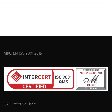
МКС EN ISO 9001:2015
CAF Effective User