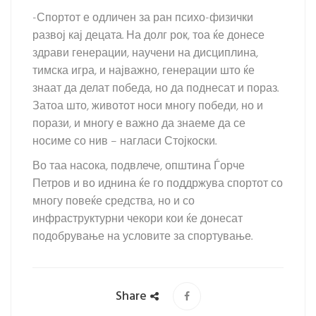
-Спортот е одличен за ран психо-физички
развој кај децата. На долг рок, тоа ќе донесе
здрави генерации, научени на дисциплина,
тимска игра, и најважно, генерации што ќе
знаат да делат победа, но да поднесат и пораз.
Затоа што, животот носи многу победи, но и
порази, и многу е важно да знаеме да се
носиме со нив – нагласи Стојкоски.
Во таа насока, подвлече, општина Ѓорче
Петров и во иднина ќе го поддржува спортот со
многу повеќе средства, но и со
инфраструктурни чекори кои ќе донесат
подобрување на условите за спортување.
Share