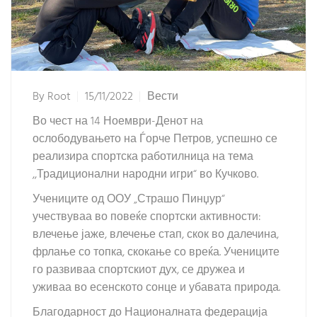
By
Root
15/11/2022
Вести
Во чест на 14 Ноември-Денот на
ослободувањето на Ѓорче Петров, успешно се
реализира спортска работилница на тема
,,Традиционални народни игри“ во Кучково.
Учениците од ООУ „Страшо Пинџур“
учествуваа во повеќе спортски активности:
влечење јаже, влечење стап, скок во далечина,
фрлање со топка, скокање со вреќа. Учениците
го развиваа спортскиот дух, се дружеа и
уживаа во есенското сонце и убавата природа.
Благодарност до Националната федерација