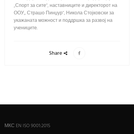
„Спорт за сите“, наставниците и директорот на
ООУ,, Страшо Пинџур“, Никола Стојковски за
укажаната можност и поддршка за развој на
учениците.
Share
МКС EN ISO 9001:2015