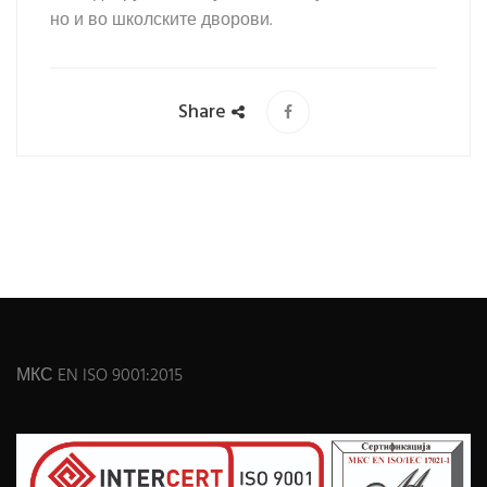
но и во школските дворови.
Share
МКС EN ISO 9001:2015