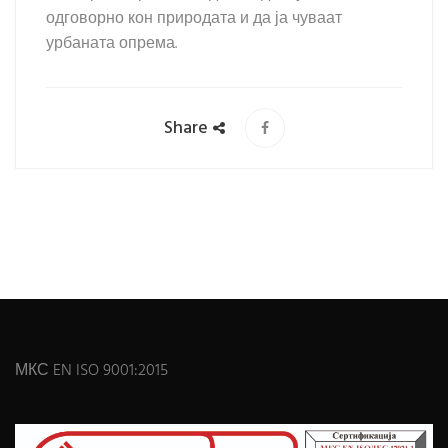
одговорно кон природата и да ја чуваат
урбаната опрема.
Share
МКС EN ISO 9001:2015