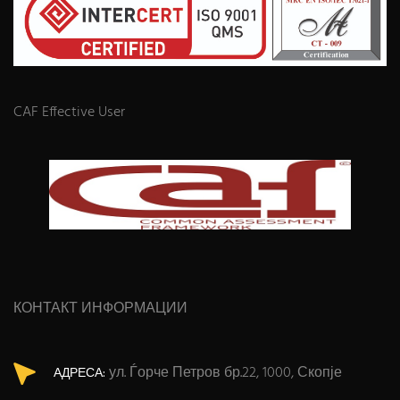
CAF Effective User
КОНТАКТ ИНФОРМАЦИИ
ул. Ѓорче Петров бр.22, 1000, Скопје
АДРЕСА: