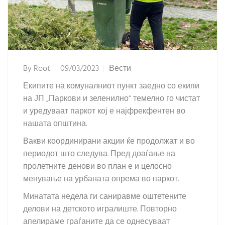
By
Root
09/03/2023
Вести
Екипите на комуналниот пункт заедно со екипи
на ЈП „Паркови и зеленилно“ темелно го чистат
и уредуваат паркот кој е најфрекфентен во
нашата општина.
Вакви координирани акции ќе продолжат и во
периодот што следува. Пред доаѓање на
пролетните денови во план е и целосно
менување на урбаната опрема во паркот.
Минатата недела ги саниравме оштетените
делови на детското игралиште. Повторно
апелираме граѓаните да се однесуваат