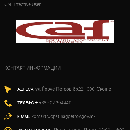
CAF Effective User
КОНТАКТ ИНФОРМАЦИИ
ул. Ѓорче Петров бр.22, 1000, Скопје
АДРЕСА:
+389 02 2044411
ТЕЛЕФОН:
kontakt@opstinagpetrov.gov.mk
E-MAIL: