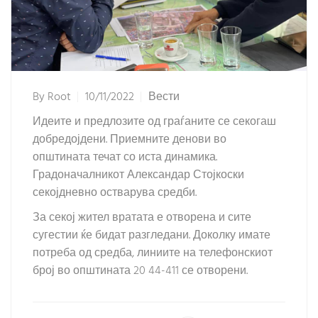
By
Root
10/11/2022
Вести
Идеите и предлозите од граѓаните се секогаш
добредојдени. Приемните денови во
општината течат со иста динамика.
Градоначалникот Александар Стојкоски
секојдневно остварува средби.
За секој жител вратата е отворена и сите
сугестии ќе бидат разгледани. Доколку имате
потреба од средба, линиите на телефонскиот
број во општината 20 44-411 се отворени.