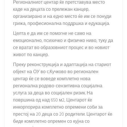
Регионалниот центар ќе претставува место
каде на децата со прележан канцер,
организирано и на едно место ќе им се понуди
грижа, професионална поддршка и едукација.
Целта е да им се помогне не само на
емоционално, психичко и физичко ниво, туку да
се вратат во образовниот процес и во новиот
живот по канцер.
Преку реконструкција и адаптација на стариот
објект на ОУ во с.Кучково во регионален
центар ќе се воведе комплетно нова
регионална родово-сензитивна социјална
услуга за деца во социјален ризик. На
површина од над 650 м2, Центарот ќе
инкорпорира комплетно опремени соби за
престој на 20 деца со 20 родители. Центарот ќе
биде комплетно опремен со кујна со