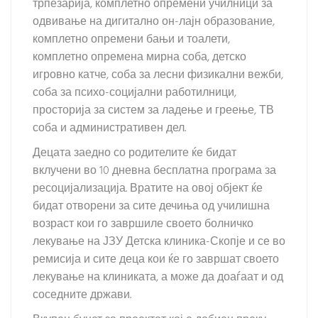
трпезарија, комплетно опремени училници за
одвивање на дигитално он-лајн образование,
комплетно опремени бањи и тоалети,
комплетно опремена мирна соба, детско
игровно катче, соба за лесни физикални вежби,
соба за психо-социјални работилници,
просторија за систем за ладење и греење, ТВ
соба и административен дел.
Децата заедно со родителите ќе бидат
вклучени во 10 дневна бесплатна програма за
ресоцијализација. Вратите на овој објект ќе
бидат отворени за сите дечиња од училишна
возраст кои го завршиле своето болничко
лекување на ЈЗУ Детска клиника-Скопје и се во
ремисија и сите деца кои ќе го завршат своето
лекување на клиниката, а може да доаѓаат и од
соседните држави.