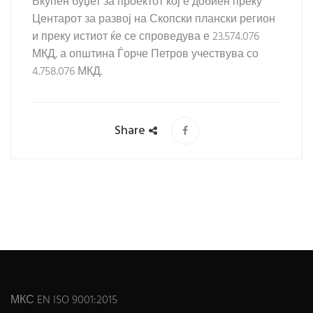
Вкупен буџет за проектот кој е добиен преку
Центарот за развој на Скопски плански регион
и преку истиот ќе се спроведува е 23.574.076
МКД, а општина Ѓорче Петров учествува со
4.758.076 МКД.
Share
МКС EN ISO 9001:2015