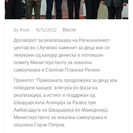
By
Root
16/12/2022
Вести
Договорот за реализација на Регионалниот
центар во с.Кучково наменет за деца кои се
лекувани од канцер денеска е потпишан
помеѓу Министерството за локална
самоуправа и Скопски Плански Регион.
Проектот “Приказната продолжува за деца кои
победиле канцер” влегува во фаза на
реализација, а истиот е поддржан од
Швајцарската Агенција за Развој при
Амбасадата на Швајцарија во Македонија,
Министерството за локална самоуправа и
општина Ѓорче Петров.