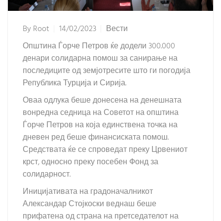
By
Root
14/02/2023
Вести
Општина Ѓорче Петров ќе додели 300.000
денари солидарна помош за санирање на
последиците од земјотресите што ги погодија
Република Турција и Сирија.
Оваа одлука беше донесена на денешната
вонредна седница на Советот на општина
Ѓорче Петров на која единствена точка на
дневен ред беше финансиската помош.
Средствата ќе се спроведат преку Црвениот
крст, односно преку посебен Фонд за
солидарност.
Иницијативата на градоначалникот
Александар Стојкоски веднаш беше
прифатена од страна на претседателот на