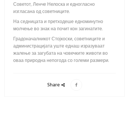
Советот, Ленче Нелоска и едногласно
изгласана од советниците.
На седницата и претходеше едноминутно
молчење во знак на почит кон загинатите.
Градоначалникот Стојкоски, советниците и
администрацијата уште еднаш изразуваат
жалење за загубата на човечките животи во
оваа природна непогода со големи размери.
Share