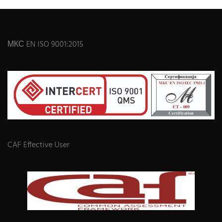
МКС EN ISO 9001:2015
CAF Effective User