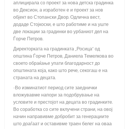
аплицирала со проект за нова детска градинка
во Дексион, а изработен е и проект за нов
објект во Стопански Двор. Одлична вест,
додаде Стојкоски, е што работиме и на уште
две локации за градинки во урбаниот дел на
Ѓорче Петров.
Директорката на градинката „Росица“ од
општина Ѓорче Петров, Даниела Темелкова во
своето обраќање упати благодарност до
општината која, како што рече, секогаш е на
страната на децата.
-Во изминатиот период сите заеднички
вложувавме напори за подобрување на
условите и престојот на децата во градинките.
Во соработка со сите вклучени страни, на овој
начин направивме добробит за генерациите
што доаѓаат и оставивме траен белег на оваа