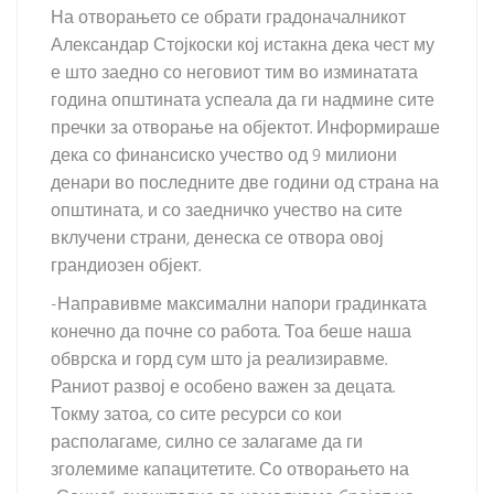
На отворањето се обрати градоначалникот
Александар Стојкоски кој истакна дека чест му
е што заедно со неговиот тим во изминатата
година општината успеала да ги надмине сите
пречки за отворање на објектот. Информираше
дека со финансиско учество од 9 милиони
денари во последните две години од страна на
општината, и со заедничко учество на сите
вклучени страни, денеска се отвора овој
грандиозен објект.
-Направивме максимални напори градинката
конечно да почне со работа. Тоа беше наша
обврска и горд сум што ја реализиравме.
Раниот развој е особено важен за децата.
Токму затоа, со сите ресурси со кои
располагаме, силно се залагаме да ги
зголемиме капацитетите. Со отворањето на