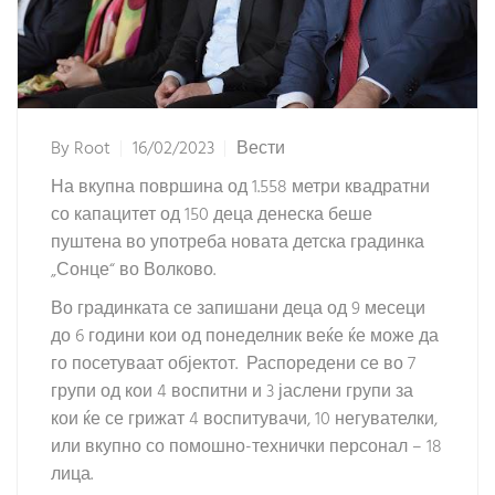
By
Root
16/02/2023
Вести
На вкупна површина од 1.558 метри квадратни
со капацитет од 150 деца денеска беше
пуштена во употреба новата детска градинка
„Сонце“ во Волково.
Во градинката се запишани деца од 9 месеци
до 6 години кои од понеделник веќе ќе може да
го посетуваат објектот. Распоредени се во 7
групи од кои 4 воспитни и 3 јаслени групи за
кои ќе се грижат 4 воспитувачи, 10 негувателки,
или вкупно со помошно-технички персонал – 18
лица.