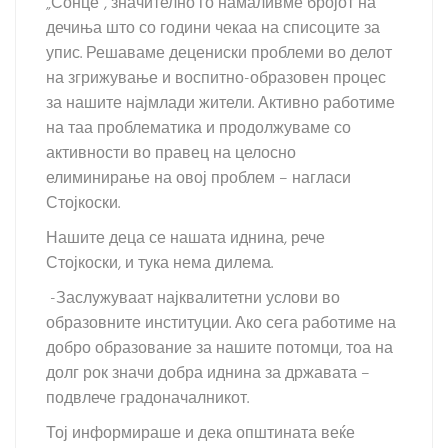
„Сонце“, значително го намаливме бројот на
дечиња што со години чекаа на списоците за
упис. Решаваме децениски проблеми во делот
на згрижување и воспитно-образовен процес
за нашите најмлади жители. Активно работиме
на таа проблематика и продолжуваме со
активности во правец на целосно
елиминирање на овој проблем – нагласи
Стојкоски.
Нашите деца се нашата иднина, рече
Стојкоски, и тука нема дилема.
-Заслужуваат најквалитетни услови во
образовните институции. Ако сега работиме на
добро образование за нашите потомци, тоа на
долг рок значи добра иднина за државата –
подвлече градоначалникот.
Тој информираше и дека општината веќе