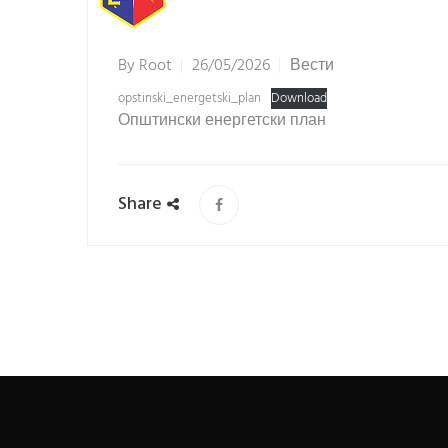
By
Root
26/05/2026
Вести
opstinski_energetski_plan
Download
Општински енергетски план
Share