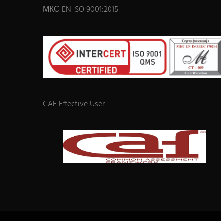
МКС EN ISO 9001:2015
CAF Effective User