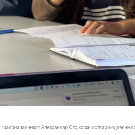
в градоначалникот Александар Стојкоски оствари одделни с