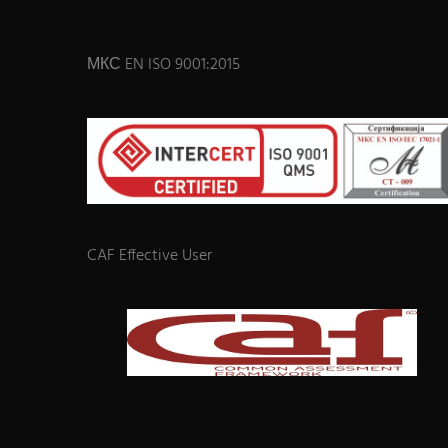
МКС EN ISO 9001:2015
CAF Effective User