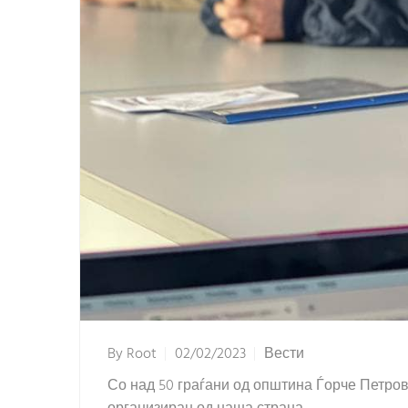
By
Root
02/02/2023
Вести
Со над 50 граѓани од општина Ѓорче Петро