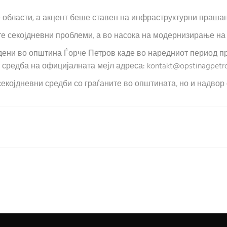
 области, а акцент беше ставен на инфраструктурни праша
те секојдневни проблеми, а во насока на модернизирање на
ојдени во општина Ѓорче Петров каде во наредниот период 
 средба на официјалната мејл адреса:
kontakt@opstinagpetr
екојдневни средби со граѓаните во општината, но и надвор 