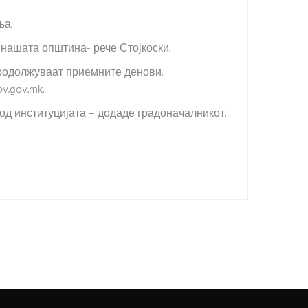
ња.
 нашата општина- рече Стојкоски.
продолжуваат приемните денови.
ov.gov.mk
.
од институцијата – додаде градоначалникот.