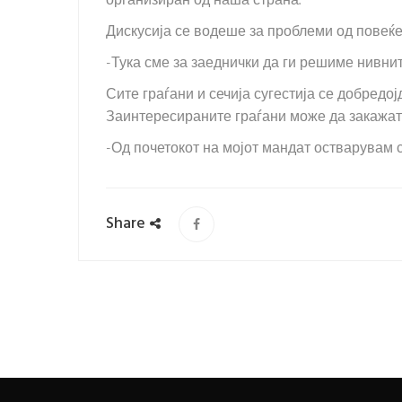
организиран од наша страна.
Дискусија се водеше за проблеми од повеќе
-Тука сме за заеднички да ги решиме нивни
Сите граѓани и сечија сугестија се добред
Заинтересираните граѓани може да закажат
-Од почетокот на мојот мандат остварувам с
Share