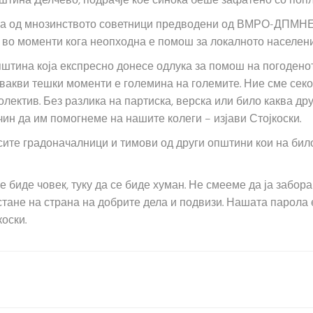
тина Делчево, подрачје кое синоќа беше зафатено со попла
на од мнозинството советници предводени од ВМРО-ДПМНЕ 
 во моменти кога неопходна е помош за локалното населени
штина која експресно донесе одлука за помош на погодено
вакви тешки моменти е големина на големите. Ние сме секо
лектив. Без разлика на партиска, верска или било каква дру
ин да им помогнеме на нашите колеги – изјави Стојкоски.
 сите градоначалници и тимови од други општини кои на бил
е биде човек, туку да се биде хуман. Не смееме да ја забор
стане на страна на добрите дела и подвизи. Нашата парола 
оски.