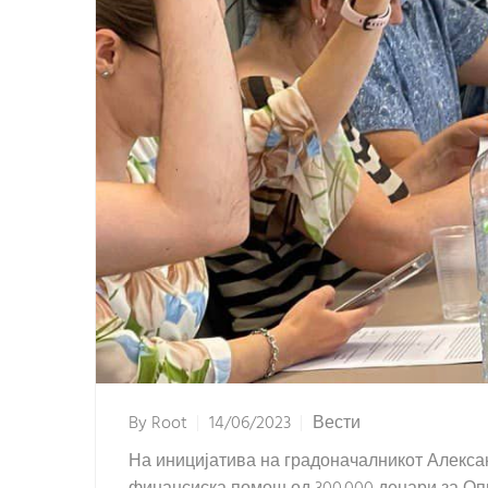
By
Root
14/06/2023
Вести
На иницијатива на градоначалникот Алекса