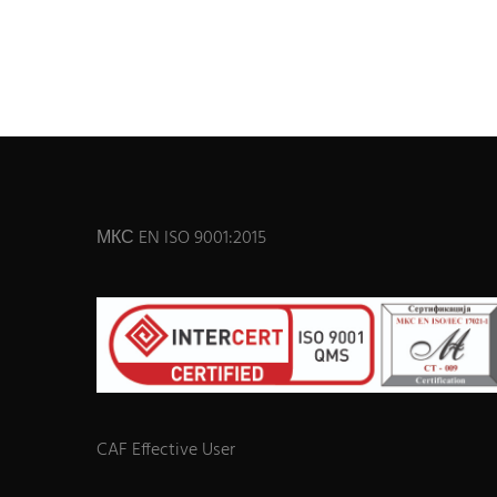
МКС EN ISO 9001:2015
CAF Effective User