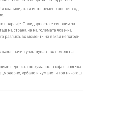
ви по силното невреме во тој регион.
и коалицијата и истовремено оценета од
е.
то подрачје. Солидарноста е синоним за
гаш на страна на најголемата човечка
га разлика, во моменти на вакви непогоди,
о каков начин учествуваат во помош на
авиме верноста во хуманоста која е човечка
е „модерно, урбано и хумано“ и тоа никогаш