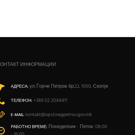
КОНТАКТ ИНФОРМАЦИИ
ул. Ѓорче Петров бр.22, 1000, Скопје
АДРЕСА:
+389 02 2044411
ТЕЛЕФОН:
kontakt@opstinagpetrov.gov.mk
E-MAIL:
Понеделник - Петок: 08:00
РАБОТНО ВРЕМЕ:
- 16:00