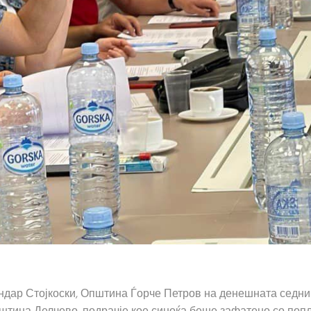
ндар Стојкоски, Општина Ѓорче Петров на денешната седниц