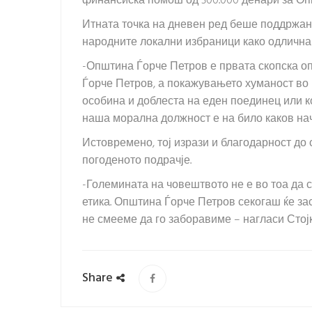
финансиска помош од 300.000 денари за Опш
Итната точка на дневен ред беше поддржа
народните локални избраници како одлична
-Општина Ѓорче Петров е првата скопска оп
Ѓорче Петров, а покажувањето хуманост во 
особина и доблеста на еден поединец или ко
наша морална должност е на било каков нач
Истовремено, тој изрази и благодарност до
погоденото подрачје.
-Големината на човештвото не е во тоа да с
етика. Општина Ѓорче Петров секогаш ќе за
не смееме да го заборавиме – нагласи Стојк
Share