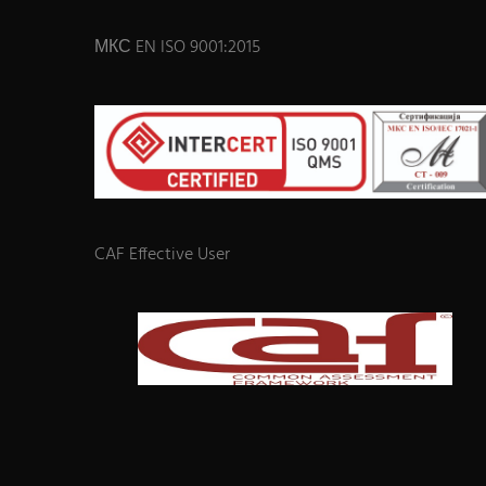
МКС EN ISO 9001:2015
CAF Effective User