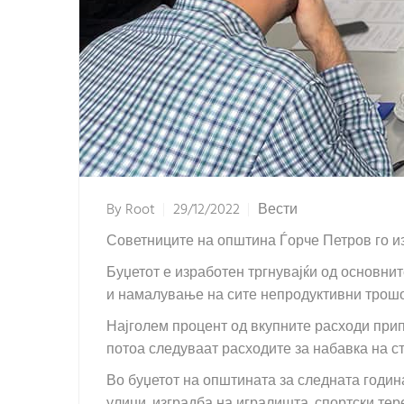
By
Root
29/12/2022
Вести
Советниците на општина Ѓорче Петров го изг
Буџетот е изработен тргнувајќи од основни
и намалување на сите непродуктивни трошо
Најголем процент од вкупните расходи припа
потоа следуваат расходите за набавка на сто
Во буџетот на општината за следната година
улици, изградба на игралишта, спортски тер