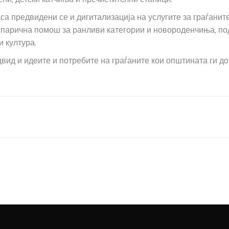
аса предвидени се и дигитализација на услугите за граѓанит
 парична помош за ранливи категории и новороденчиња, под
и култура.
вид и идеите и потребите на граѓаните кои општината ги доб