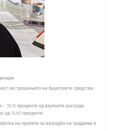
денари.
лност во трошењето на буџетските средства
– 39,16 проценти од вкупните расходи,
с од 16,60 проценти.
аботка на проекти за изградба на градинки и