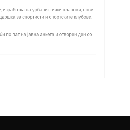
е, изработка на урбанистички планови, нови
дршка за спортисти и спортските клубови,
и по пат на јавна анкета и отворен ден со