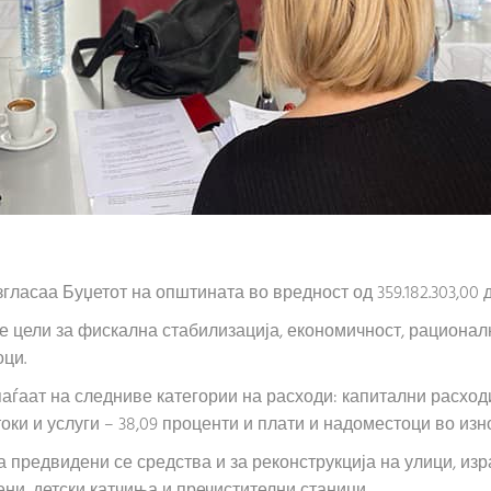
ласаа Буџетот на општината во вредност од 359.182.303,00 
те цели за фискална стабилизација, економичност, рациона
ци.
ѓаат на следниве категории на расходи: капитални расходи 
ки и услуги – 38,09 проценти и плати и надоместоци во изно
 предвидени се средства и за реконструкција на улици, изр
ени, детски катчиња и пречистителни станици.