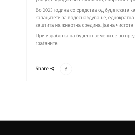
Во 2023 година со средства од буџетската к
капацитети за водоснабдување, еднократна
заштита на животна средина, јавна чистота 
При изработка на буџетот земени се во пред
граѓаните.
Share