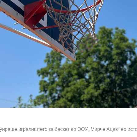
уираше игралиштето за баскет во ООУ „Мирче Ацев“ во ист