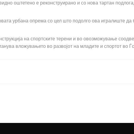
идно оштетено е реконструирано и со нова тартан подлога,
овата урбана опрема со цел што подолго ова игралиште да
струкција на спортските терени и во овозможување соодве
анува вложувањето во развојот на младите и спортот во Ѓо