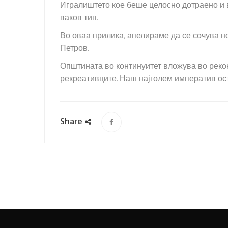
Игралиштето кое беше целосно дотраено и в
ваков тип.
Во оваа прилика, апелираме да се сочува н
Петров.
Општината во континуитет вложува во рекон
рекреативците. Наш најголем императив ост
Share