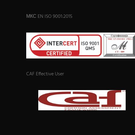
МКС EN ISO 9001:2015
CAF Effective User