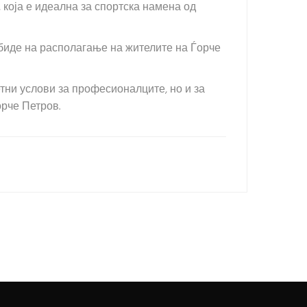
 која е идеална за спортска намена од
 биде на располагање на жителите на Ѓорче
тни услови за професионалците, но и за
рче Петров.