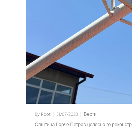
By
Root
31/07/2023
Вести
Општина Ѓорче Петров целосно го реконстр