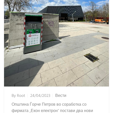
By
Root
24/04/2023
Вести
Општина Ѓорче Петров во соработка со
фирмата „Екон електрон“ постави два нови