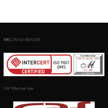
МКС EN ISO 9001:2015
CAF Effective User