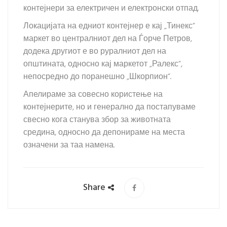
контејнери за електричен и електронски отпад.
Локацијата на едниот контејнер е кај „Тинекс“
маркет во централниот дел на Ѓорче Петров,
додека другиот е во руралниот дел на
општината, односно кај маркетот „Ралекс“,
непосредно до поранешно „Шкорпион“.
Апелираме за совесно користење на
контејнерите, но и генерално да постапуваме
свесно кога станува збор за животната
средина, односно да депонираме на места
означени за таа намена.
Share