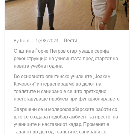
By
Root
17/08/2023
Вести
Општина Ѓорче Петров стартуваше серија
реконструкција на училиштата пред стартот на
новата учебна година.
Во основното општинско училиште „Јоаким
Крчовски“ интервениравме во делот на
тоалетите и санирано е се што претходно
претставуваше проблем при функционирањето.
Завршени се и молерофарбарските работи со
што се создава подобар амбиент за престој на
учениците и наставниот кадар. Променет е
таванот во дел од тоалетите, санирани се