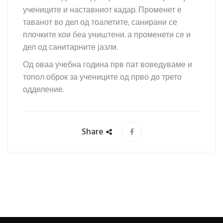
учениците и наставниот кадар. Променет е
таванот во дел од тоалетите, санирани се
плочките кои беа уништени. а променети се и
дел од санитарните јазли.
Од оваа учебна година прв пат воведуваме и
топол оброк за учениците од прво до трето
одделение.
Share