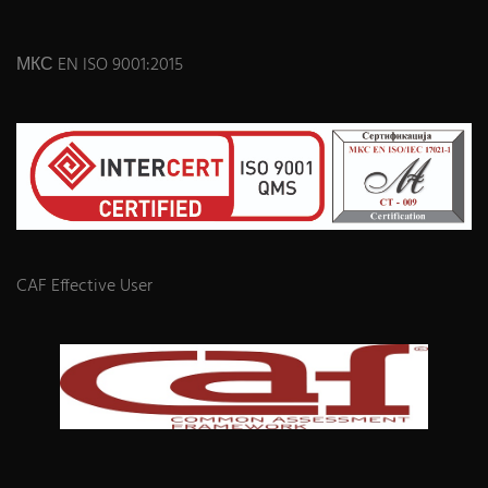
МКС EN ISO 9001:2015
CAF Effective User