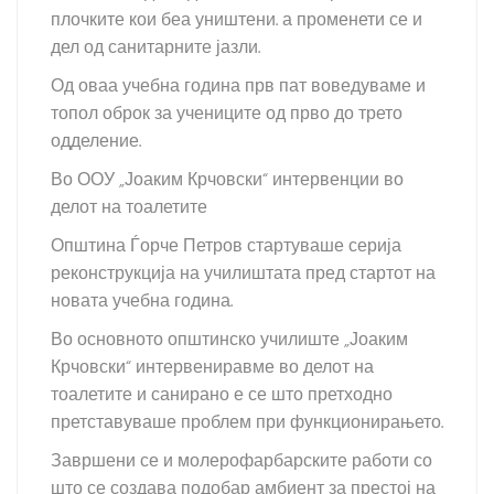
плочките кои беа уништени. а променети се и
дел од санитарните јазли.
Од оваа учебна година прв пат воведуваме и
топол оброк за учениците од прво до трето
одделение.
Во ООУ „Јоаким Крчовски“ интервенции во
делот на тоалетите
Општина Ѓорче Петров стартуваше серија
реконструкција на училиштата пред стартот на
новата учебна година.
Во основното општинско училиште „Јоаким
Крчовски“ интервениравме во делот на
тоалетите и санирано е се што претходно
претставуваше проблем при функционирањето.
Завршени се и молерофарбарските работи со
што се создава подобар амбиент за престој на