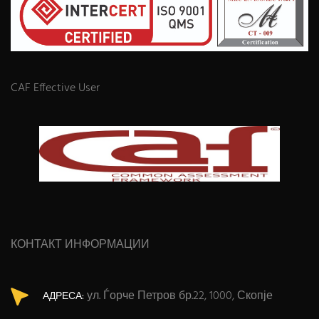
CAF Effective User
КОНТАКТ ИНФОРМАЦИИ
ул. Ѓорче Петров бр.22, 1000, Скопје
АДРЕСА: