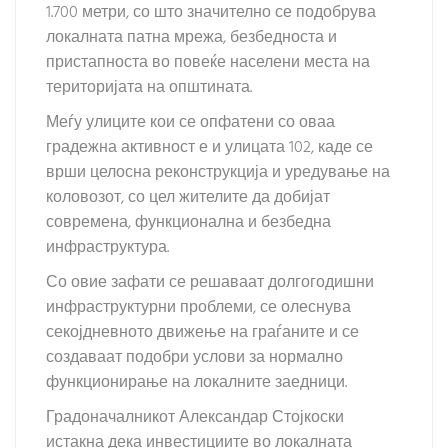
1.700 метри, со што значително се подобрува
локалната патна мрежа, безбедноста и
пристапноста во повеќе населени места на
територијата на општината.
Меѓу улиците кои се опфатени со оваа
градежна активност е и улицата 102, каде се
врши целосна реконструкција и уредување на
коловозот, со цел жителите да добијат
современа, функционална и безбедна
инфраструктура.
Со овие зафати се решаваат долгогодишни
инфраструктурни проблеми, се олеснува
секојдневното движење на граѓаните и се
создаваат подобри услови за нормално
функционирање на локалните заедници.
Градоначалникот Александар Стојкоски
истакна дека инвестициите во локалната