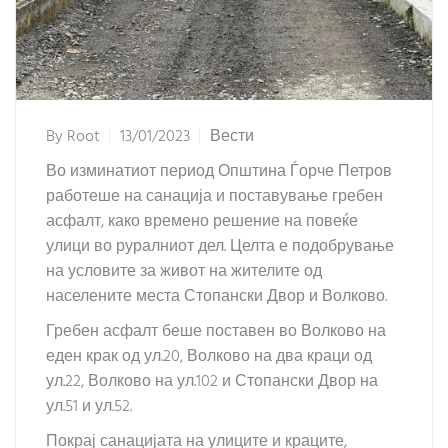
By
Root
13/01/2023
Вести
Во изминатиот период Општина Ѓорче Петров
работеше на санација и поставување гребен
асфалт, како времено решение на повеќе
улици во руралниот дел. Целта е подобрување
на условите за живот на жителите од
населените места Стопански Двор и Волково.
Гребен асфалт беше поставен во Волково на
еден крак од ул.20, Волково на два краци од
ул.22, Волково на ул.102 и Стопански Двор на
ул.51 и ул.52.
Покрај санацијата на улиците и краците,