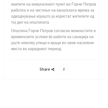
екипите на комуналниот пункт во Ѓорче Петров
работеа и на чистење на каналската мрежа за
одводнување којашто ја користат жителите од
тој дел на општината.
Општина Ѓорче Петров согласно можностите и
временските услови ќе работи на санација на
уште неколку улици и краци во овие населени
места во наредниот период.
Share