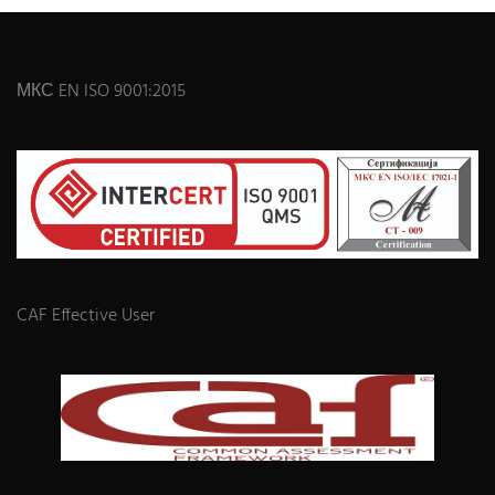
МКС EN ISO 9001:2015
CAF Effective User