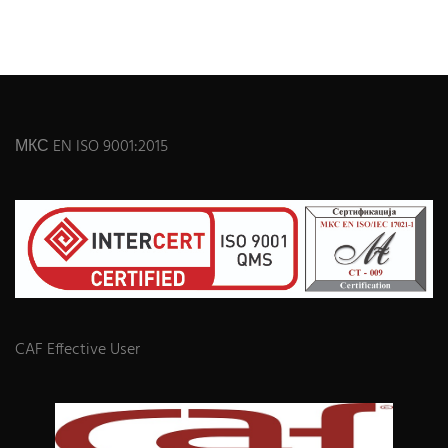
МКС EN ISO 9001:2015
CAF Effective User