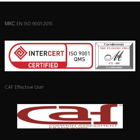
МКС EN ISO 9001:2015
CAF Effective User