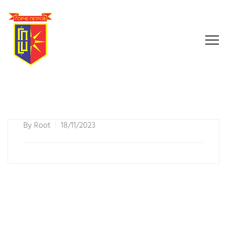
By
Root
18/11/2023