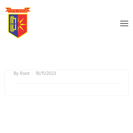
By
Root
18/11/2023