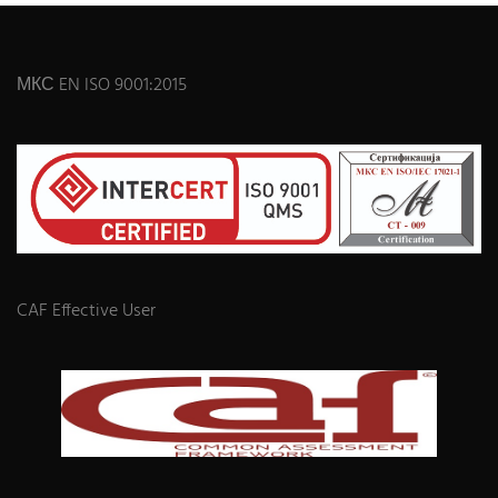
МКС EN ISO 9001:2015
CAF Effective User