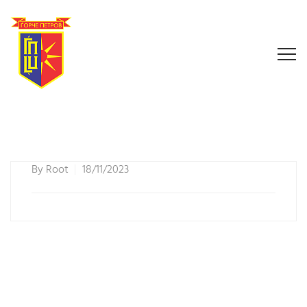
By
Root
18/11/2023