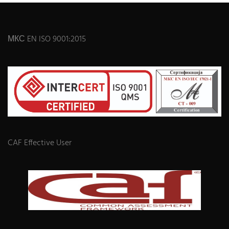
МКС EN ISO 9001:2015
CAF Effective User