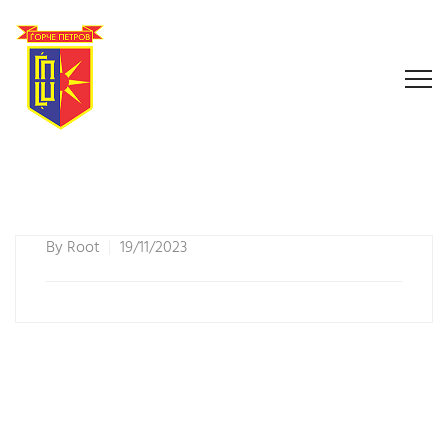
By
Root
19/11/2023