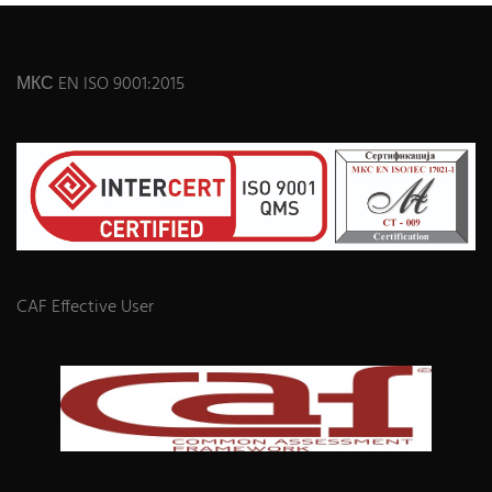
МКС EN ISO 9001:2015
CAF Effective User