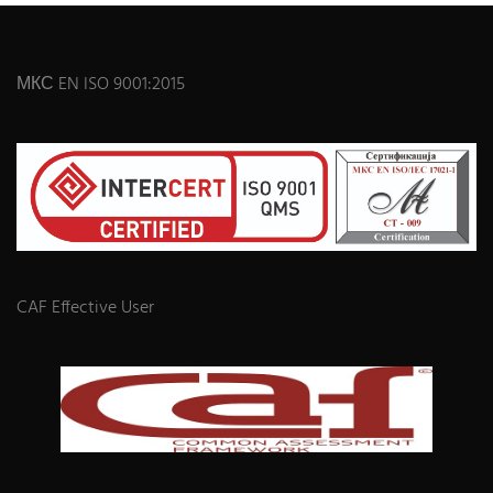
МКС EN ISO 9001:2015
CAF Effective User