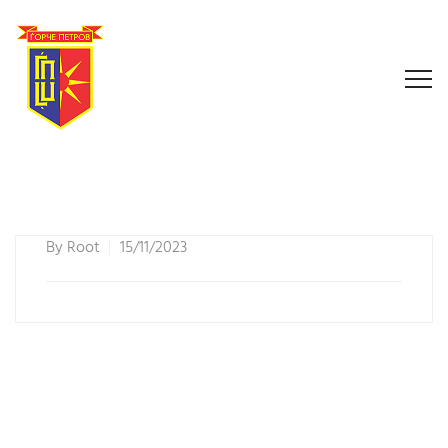
By
Root
15/11/2023