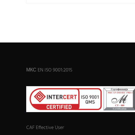
МКС EN ISO 9001:2015
CAF Effective User