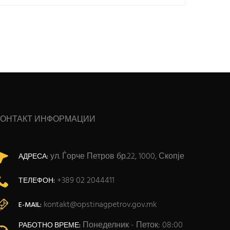
КОНТАКТ ИНФОРМАЦИИ
ул. Ѓорче Петров бр.22, 1000, Скопје
АДРЕСА:
+389 02 2044411
ТЕЛЕФОН:
kontakt@opstinagpetrov.gov.mk
E-MAIL:
Понеделник - Петок: 08:00
РАБОТНО ВРЕМЕ: