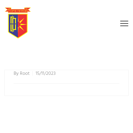
By
Root
15/11/2023