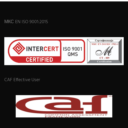
МКС EN ISO 9001:2015
CAF Effective User