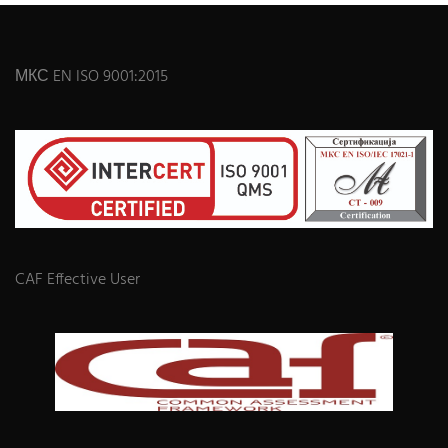
МКС EN ISO 9001:2015
CAF Effective User