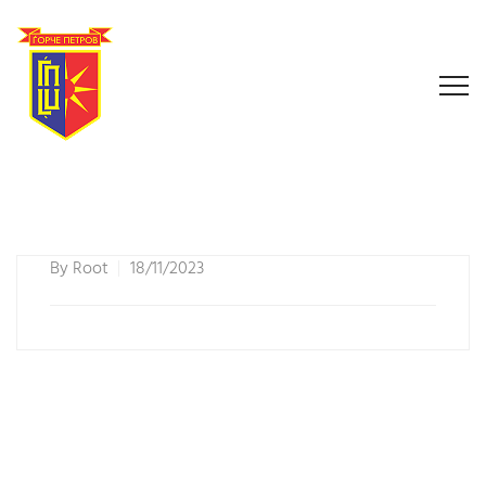
By
Root
18/11/2023