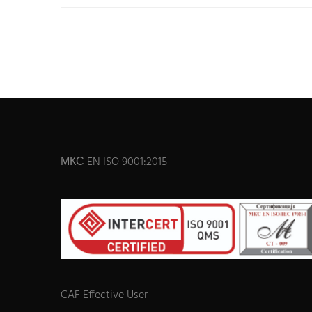
МКС EN ISO 9001:2015
CAF Effective User