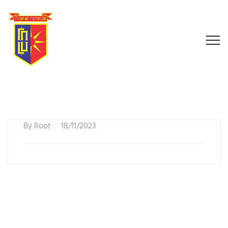
By
Root
18/11/2023