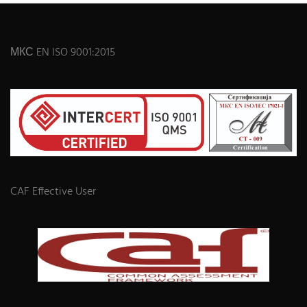
МКС EN ISO 9001:2015
CAF Effective User