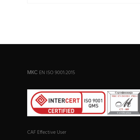
МКС EN ISO 9001:2015
CAF Effective User