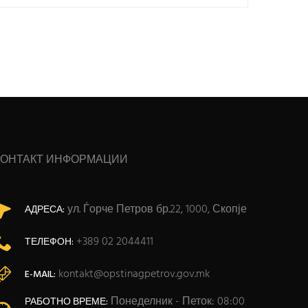
КОНТАКТ ИНФОРМАЦИИ
ул. Ѓорче Петров бр.22, 1000, Скопје
АДРЕСА:
+389 02 2044411
ТЕЛЕФОН:
kontakt@opstinagpetrov.gov.mk
E-MAIL:
Понеделник - Петок: 08:00
РАБОТНО ВРЕМЕ: