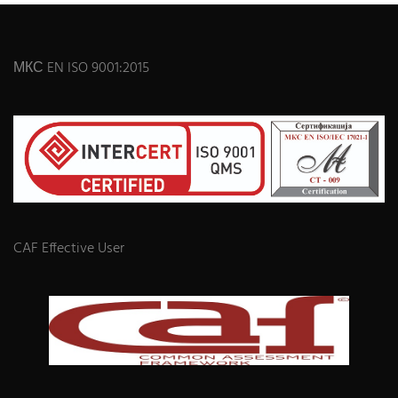
МКС EN ISO 9001:2015
CAF Effective User