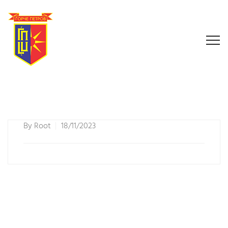
By
Root
18/11/2023