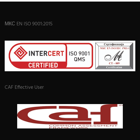
МКС EN ISO 9001:2015
CAF Effective User