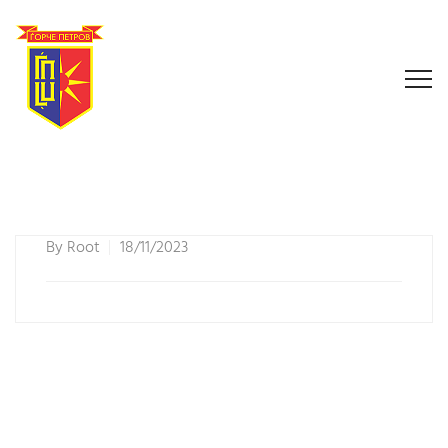
By
Root
18/11/2023